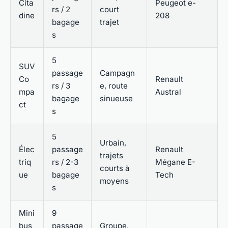
Cita
Peugeot e-
rs / 2
court
dine
208
bagage
trajet
s
5
SUV
passage
Campagn
Co
Renault
rs / 3
e, route
mpa
Austral
bagage
sinueuse
ct
s
5
Urbain,
Élec
passage
Renault
trajets
triq
rs / 2-3
Mégane E-
courts à
ue
bagage
Tech
moyens
s
Mini
9
bus
passage
Groupe,